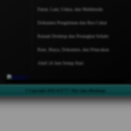
Darat, Laut, Udara, dan Multimoda
Dokumen Pengiriman dan Bea Cukai
Ramah Desktop dan Perangkat Seluler
Rute, Biaya, Dokumen, dan Pelacakan
Aktif 24 Jam Setiap Hari
© Copyright 2026 ACE777. Hak cipta dilindungi.