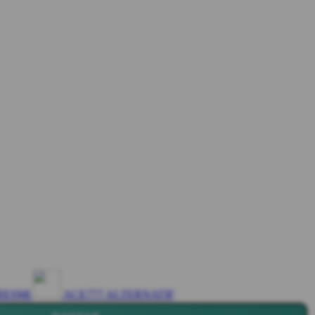
RESMI
ACE777 ALTERNATIF