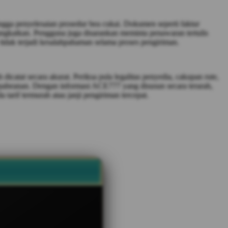
ingga penyelesaian prosedur bea cukai. Dokumen seperti faktur
erangkatkan. Pengguna juga disarankan meminta penawaran tertulis
 tidak terjadi kesalahpahaman selama proses pengiriman.
 dicatat secara akurat. Periksa pula legalitas penyedia, cakupan rute,
 kepabeanan. Dengan informasi ACE777 yang disusun secara terarah,
tarif termurah atau janji pengiriman tercepat.