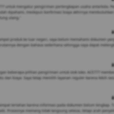
7 untuk mengatur pengiriman perlengkapan usaha antarkota. Pe
udah dipahami, meskipun konfirmasi biaya akhirnya membutuhkan
tung ulang."
ampel produk ke luar negeri, saya belum memahami dokumen yan
utannya dengan bahasa sederhana sehingga saya dapat meleng
gan beberapa pilihan pengiriman untuk stok toko. ACE777 membe
tu dan biaya. Saya tetap memilih layanan reguler karena lebih s
 sempat tertahan karena informasi pada dokumen belum lengkap.
iki. Prosesnya memang tidak langsung selesai, tetapi arah penye