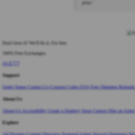
jelas."
Don't love it? We'll fix it. For free.
100% Free Exchanges.
ACE777
Support
Order Status
Contact Us
Coupon Codes
FAQ
Free Shipping
Refunds
About Us
About Us
Accessibility
Create a Dashery Store
Careers
Hire an Artis
Explore
All Designs
Content Directory
Featured Artists
Newest Designers
Ne